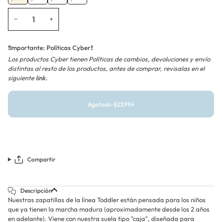
agotada
agotada
agotada
agotada
o
o
o
o
−
+
no
no
no
no
disponible
disponible
disponible
disponible
❗
Importante: Políticas Cyber
❗
Los productos Cyber tienen Políticas de cambios, devoluciones y envío
distintas al resto de los productos, antes de comprar, revisalas en el
siguiente
link.
Agotado
•
$23,994
Compartir
Descripción
Nuestras zapatillas de la línea Toddler están pensada para los niños
que ya tienen la marcha madura (aproximadamente desde los 2 años
en adelante). Viene con nuestra suela tipo "caja", diseñada para