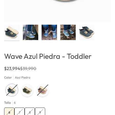
Wave Azul Piedra - Toddler
$23,994
$39,990
Color
Azul Piedra
Talla
6
Variante
Variante
Variante
Variante
6
7
8
9