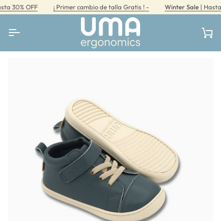
Ir
a 30% OFF
¡ Primer cambio de talla Gratis ! -
Winter Sale
| Hasta 3
directamente
al
contenido
Car