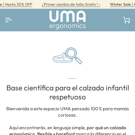
Ir
 Hasta 30% OFF
¡ Primer cambio de talla Gratis ! -
Winter Sale
| Ha
directamente
al
contenido
Car
Base científica para el calzado infantil
respetuoso
Bienvenida a este espacio UMA pensado 100 % para mamás
curiosas.
Aquí encontrarás, en lenguaje simple,
por qué un calzado
ergonómico, flexible y barefoot
marca la diferencia en el