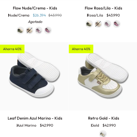
Flow
Flow
Flow Nude/Crema - Kids
Flow Rosa/Lila - Kids
Nude/Crema
Rosa/Lila
Nude/Crema
$26.394
$43.990
Rosa/Lila
$43.990
-
-
Agotado
Kids
Kids
Ahorra 40%
Ahorra 40%
Leaf
Retro
Leaf Denim Azul Marino - Kids
Retro Gold - Kids
Denim
Gold
Azul Marino
$42.990
Gold
$42.990
Azul
-
Marino
Kids