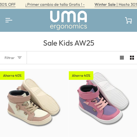
Ir
% OFF
¡ Primer cambio de talla Gratis ! -
Winter Sale
| Hasta 30% O
directamente
al
contenido
Car
Sale Kids AW25
Filtrar
Ahorra 40%
Ahorra 40%