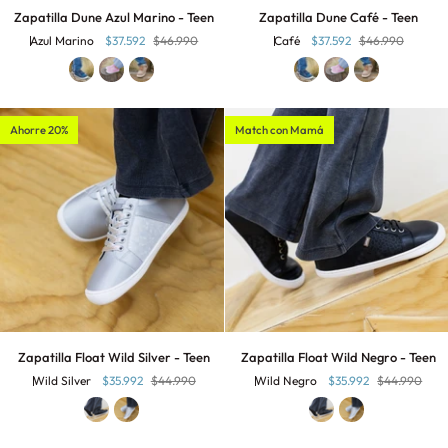
Zapatilla
Zapatilla
Zapatilla Dune Azul Marino - Teen
Zapatilla Dune Café - Teen
Dune
Dune
Azul Marino
$37.592
$46.990
Café
$37.592
$46.990
Azul
Café
Marino
-
-
Teen
Teen
Ahorre 20%
Match con Mamá
Zapatilla
Zapatilla
Zapatilla Float Wild Silver - Teen
Zapatilla Float Wild Negro - Teen
Float
Float
Wild Silver
$35.992
$44.990
Wild Negro
$35.992
$44.990
Wild
Wild
Silver
Negro
-
-
Teen
Teen