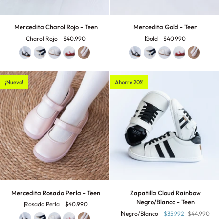
Mercedita
Mercedita
Mercedita Charol Rojo - Teen
Mercedita Gold - Teen
Charol
Gold
Charol Rojo
$40.990
Gold
$40.990
Rojo
-
-
Teen
Teen
¡Nuevo!
Ahorre 20%
Mercedita
Zapatilla
Mercedita Rosado Perla - Teen
Zapatilla Cloud Rainbow
Rosado
Cloud
Negro/Blanco - Teen
Rosado Perla
$40.990
Perla
Rainbow
Negro/Blanco
$35.992
$44.990
-
Negro/Blanco