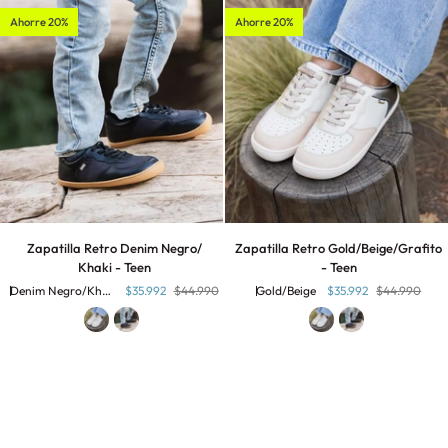
Ahorre 20%
Ahorre 20%
Zapatilla
Zapatilla
Zapatilla Retro Denim Negro/
Zapatilla Retro Gold/Beige/Grafito
Retro
Retro
Khaki - Teen
- Teen
Denim
Gold/Beige/Grafito
Denim Negro/Khaki
$35.992
$44.990
Gold/Beige
$35.992
$44.990
Negro/
-
Khaki
Teen
-
Teen