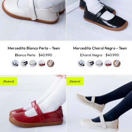
Mercedita
Mercedita
Mercedita Blanco Perla - Teen
Mercedita Charol Negro - Teen
Blanco
Charol
Blanco Perla
$40.990
Charol Negro
$40.990
Perla
Negro
-
-
Teen
Teen
¡Nuevo!
¡Nuevo!