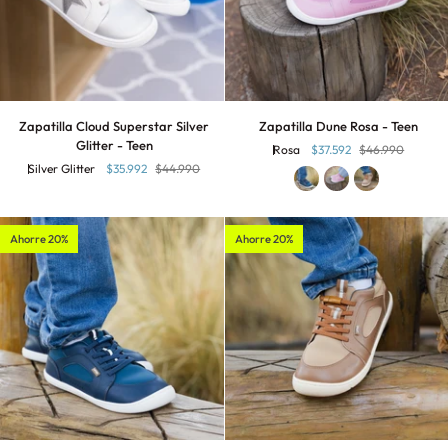
Zapatilla
Zapatilla
Zapatilla Cloud Superstar Silver
Zapatilla Dune Rosa - Teen
Cloud
Dune
Glitter - Teen
Rosa
$37.592
$46.990
Superstar
Rosa
Silver Glitter
$35.992
$44.990
Silver
-
Glitter
Teen
-
Teen
Ahorre 20%
Ahorre 20%