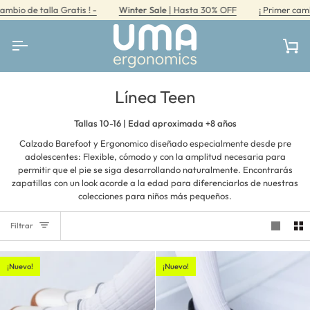
Ir
talla Gratis ! -
Winter Sale
| Hasta 30% OFF
¡ Primer cambio de tall
directamente
al
contenido
Car
Línea Teen
Tallas 10-16 | Edad aproximada +8 años
Calzado Barefoot y Ergonomico diseñado especialmente desde pre
adolescentes: Flexible, cómodo y con la amplitud necesaria para
permitir que el pie se siga desarrollando naturalmente. Encontrarás
zapatillas con un look acorde a la edad para diferenciarlos de nuestras
colecciones para niños más pequeños.
Filtrar
¡Nuevo!
¡Nuevo!