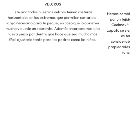
VELCROS
Este año todos nuestros velcros tienen costuras
Hemos cambiad
horizontales en los extremos que permiten cortarlo al
por un
teji
largo necesario para tu peque, en caso que lo aprieten
Coolmax®
mucho y quede un sobrante. Además incorporamos una
zapato se sie
nueva pieza por dentro que hace que sea mucho más
es t
fácil ajustarlo tanto para los padres como los niños.
considerab
propiedades 
trans