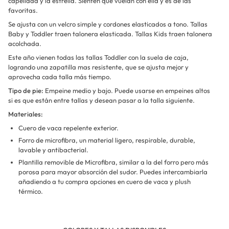
capellada y la estrella. Sienten que vuelan con ella y es de las
favoritas.
Se ajusta con un velcro simple y cordones elasticados a tono. Tallas
Baby y Toddler traen talonera elasticada. Tallas Kids traen talonera
acolchada.
Este año vienen todas las tallas Toddler con la suela de caja,
logrando una zapatilla mas resistente, que se ajusta mejor y
aprovecha cada talla más tiempo.
Tipo de pie:
Empeine medio y bajo. Puede usarse en empeines altos
si es que están entre tallas y desean pasar a la talla siguiente.
Materiales:
Cuero de vaca repelente exterior.
Forro de microfibra, un material ligero, respirable, durable,
lavable y antibacterial.
Plantilla removible de Microfibra, similar a la del forro pero más
porosa para mayor absorción del sudor. Puedes intercambiarla
añadiendo a tu compra opciones en cuero de vaca y plush
térmico.