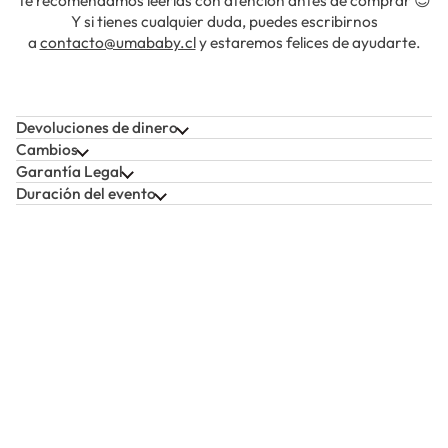
Te recomendamos leerlas con atención antes de comprar 😊
Y si tienes cualquier duda, puedes escribirnos
a
contacto@umababy.cl
y estaremos felices de ayudarte.
Devoluciones de dinero
Cambios
Garantía Legal
Duración del evento