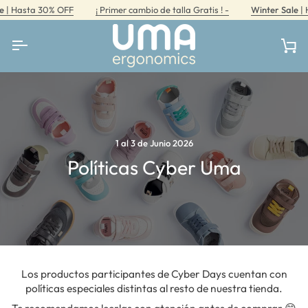
Ir
 Hasta 30% OFF
¡ Primer cambio de talla Gratis ! -
Winter Sale
| Ha
directamente
al
contenido
Car
1 al 3 de Junio 2026
Políticas Cyber Uma
Los productos participantes de Cyber Days cuentan con
políticas especiales distintas al resto de nuestra tienda.