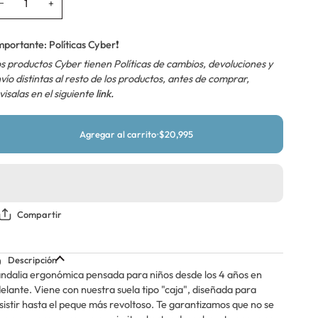
−
+
no
no
no
disponible
disponible
disponible
mportante: Políticas Cyber
❗
s productos Cyber tienen Políticas de cambios, devoluciones y
vío distintas al resto de los productos, antes de comprar,
visalas en el siguiente
link.
Agregar al carrito
•
$20,995
Compartir
Descripción
ndalia ergonómica pensada para niños desde los 4 años en
elante. Viene con nuestra suela tipo "caja", diseñada para
sistir hasta el peque más revoltoso. Te garantizamos que no se