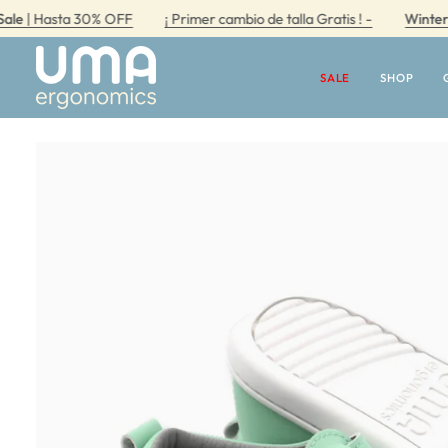
Ir
asta 30% OFF
¡ Primer cambio de talla Gratis ! -
Winter Sale
| 
directamente
al
contenido
SALE
SHOP