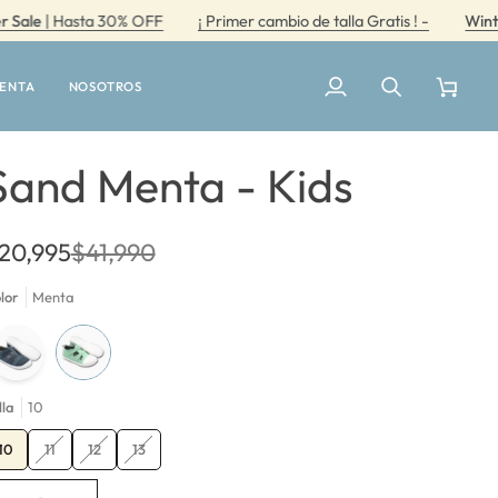
 Hasta 30% OFF
¡ Primer cambio de talla Gratis ! -
Winter Sale
UENTA
NOSOTROS
Mi
Buscar
Carrito
cuenta
Sand Menta - Kids
20,995
$41,990
lor
Menta
lla
10
Variante
Variante
Variante
10
11
12
13
agotada
agotada
agotada
o
o
o