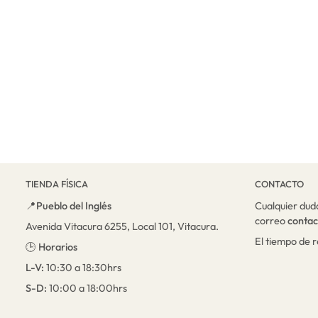
TIENDA FÍSICA
CONTACTO
📍
Pueblo del Inglés
Cualquier dud
correo
conta
Avenida Vitacura 6255, Local 101, Vitacura.
El tiempo de 
🕒
Horarios
L-V:
10:30 a 18:30hrs
S-D:
10:00 a 18:00hrs