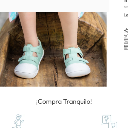
la
se
Le
¡Compra Tranquilo!