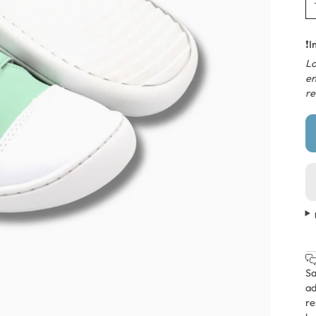
❗
I
Lo
en
re
Sa
ad
re