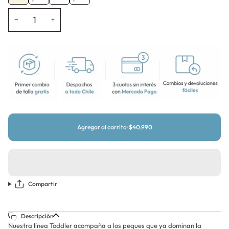
agotada
agotada
o
o
−
+
no
no
disponible
disponible
Agregar al carrito
•
$40,990
Compartir
Descripción
Nuestra línea Toddler acompaña a los peques que ya dominan la