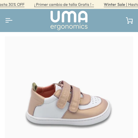
Ir
a 30% OFF
¡ Primer cambio de talla Gratis ! -
Winter Sale
| Hasta 3
directamente
al
contenido
Car