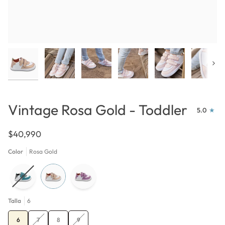
Próx
Vintage Rosa Gold - Toddler
5.0
$40,990
Color
Rosa Gold
Talla
6
Variante
Variante
6
7
8
9