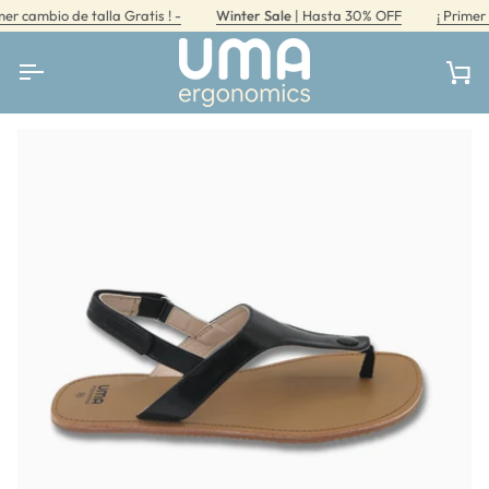
Ir
 cambio de talla Gratis ! -
Winter Sale
| Hasta 30% OFF
¡ Primer cam
directamente
al
contenido
Car