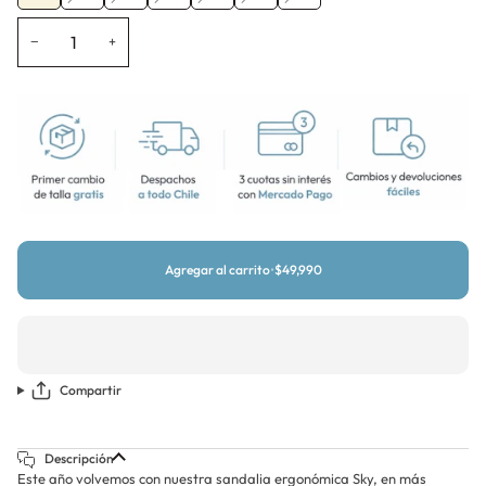
agotada
agotada
agotada
agotada
agotada
agotada
o
o
o
o
o
o
−
+
no
no
no
no
no
no
disponible
disponible
disponible
disponible
disponible
disponible
Agregar al carrito
•
$49,990
Compartir
Descripción
Este año volvemos con nuestra sandalia ergonómica Sky, en más