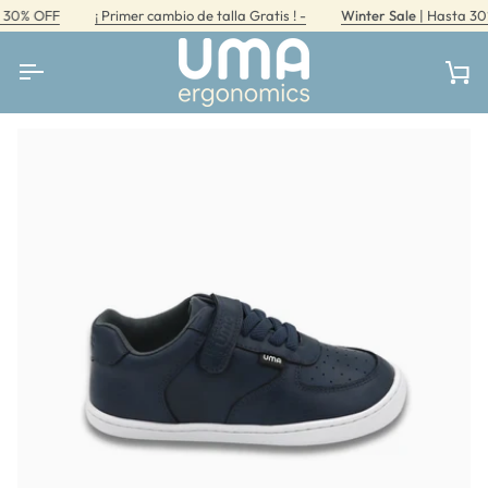
Ir
0% OFF
¡ Primer cambio de talla Gratis ! -
Winter Sale
| Hasta 30% 
directamente
al
contenido
Car