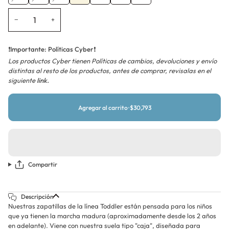
agotada
agotada
agotada
o
o
o
−
+
no
no
no
disponible
disponible
disponible
❗
Importante: Políticas Cyber
❗
Los productos Cyber tienen Políticas de cambios, devoluciones y envío
distintas al resto de los productos, antes de comprar, revisalas en el
siguiente
link.
Agregar al carrito
•
$30,793
Compartir
Descripción
Nuestras zapatillas de la línea Toddler están pensada para los niños
que ya tienen la marcha madura (aproximadamente desde los 2 años
en adelante). Viene con nuestra suela tipo "caja", diseñada para