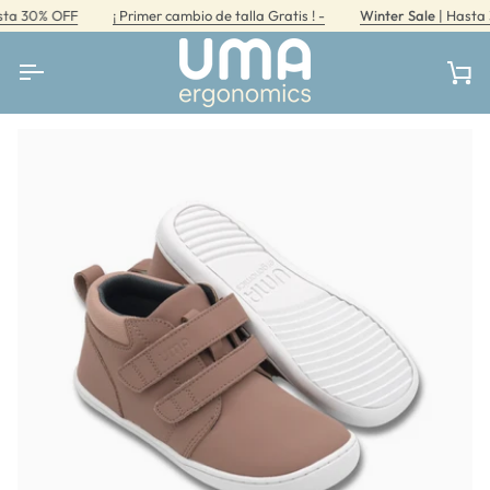
Ir
 30% OFF
¡ Primer cambio de talla Gratis ! -
Winter Sale
| Hasta 30
directamente
al
contenido
Car