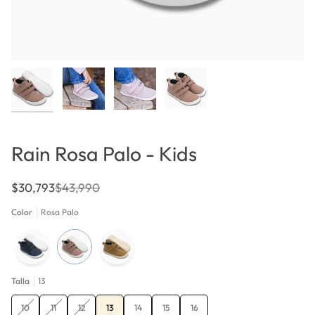
Rain Rosa Palo - Kids
$30,793
$43,990
Color
Rosa Palo
Talla
13
Variante
Variante
Variante
10
11
12
13
14
15
16