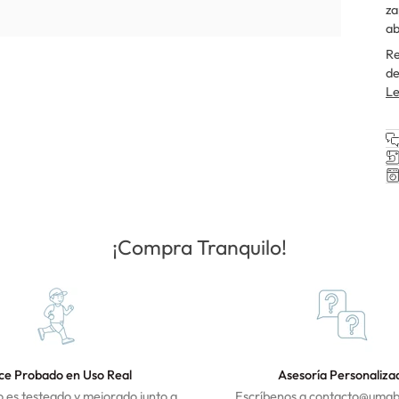
za
ab
Re
de
Le
¡Compra Tranquilo!
ce Probado en Uso Real
Asesoría Personaliza
 es testeado y mejorado junto a
Escríbenos a contacto@umaba