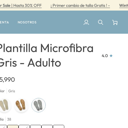
 Hasta 30% OFF
¡ Primer cambio de talla Gratis ! -
Winter Sale
UENTA
NOSOTROS
Mi
Buscar
Carrito
cuenta
Plantilla Microfibra
4.0
Gris - Adulto
5,990
lor
Gris
lla
38