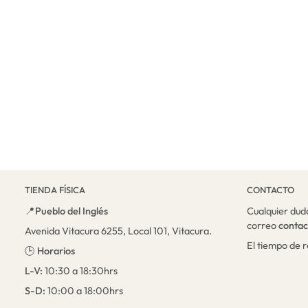
TIENDA FÍSICA
CONTACTO
📍
Pueblo del Inglés
Cualquier dud
correo
conta
Avenida Vitacura 6255, Local 101, Vitacura.
El tiempo de 
🕒
Horarios
L-V:
10:30 a 18:30hrs
S-D:
10:00 a 18:00hrs