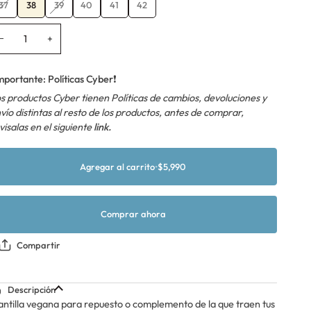
Variante
Variante
37
38
39
40
41
42
agotada
agotada
o
o
−
+
no
no
disponible
disponible
mportante: Políticas Cyber
❗
s productos Cyber tienen Políticas de cambios, devoluciones y
vío distintas al resto de los productos, antes de comprar,
visalas en el siguiente
link.
Agregar al carrito
•
$5,990
Comprar ahora
Compartir
Descripción
antilla vegana para repuesto o complemento de la que traen tus