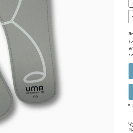
❗
I
Lo
en
re
Pl