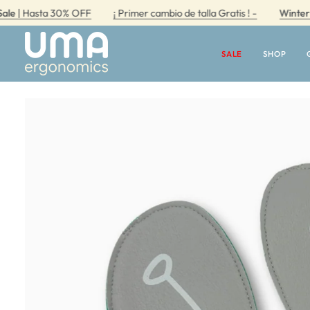
Ir
asta 30% OFF
¡ Primer cambio de talla Gratis ! -
Winter Sale
| 
directamente
al
contenido
SALE
SHOP