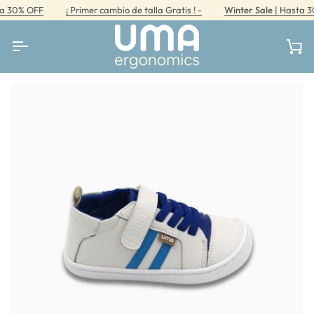
Ir
30% OFF
¡ Primer cambio de talla Gratis ! -
Winter Sale
| Hasta 30%
directamente
al
contenido
Car