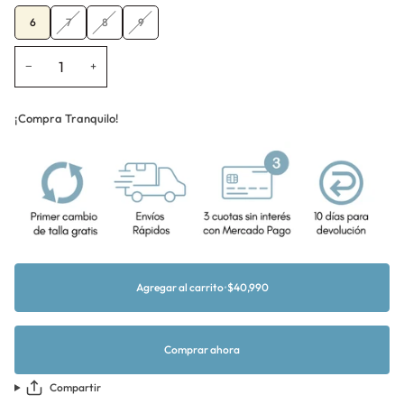
Variante
Variante
Variante
6
7
8
9
agotada
agotada
agotada
o
o
o
−
+
no
no
no
disponible
disponible
disponible
¡Compra Tranquilo!
Agregar al carrito
•
$40,990
Comprar ahora
Compartir