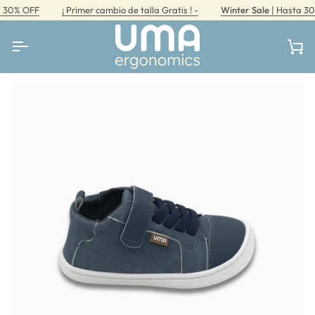
Ir
0% OFF
¡ Primer cambio de talla Gratis ! -
Winter Sale
| Hasta 30% 
directamente
al
contenido
Car