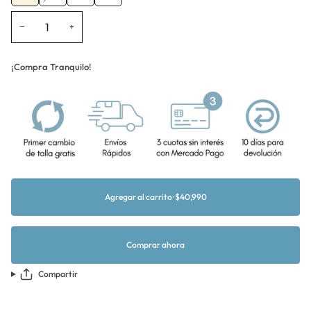
agotada
o
−
+
no
disponible
¡Compra Tranquilo!
Agregar al carrito
•
$40,990
Comprar ahora
Compartir