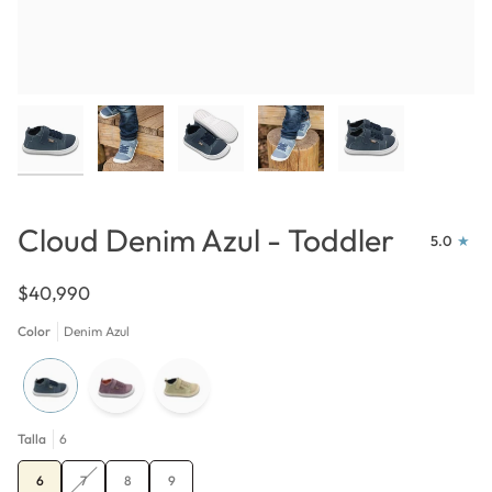
Cloud Denim Azul - Toddler
5.0
$40,990
Color
Denim Azul
Talla
6
Variante
6
7
8
9