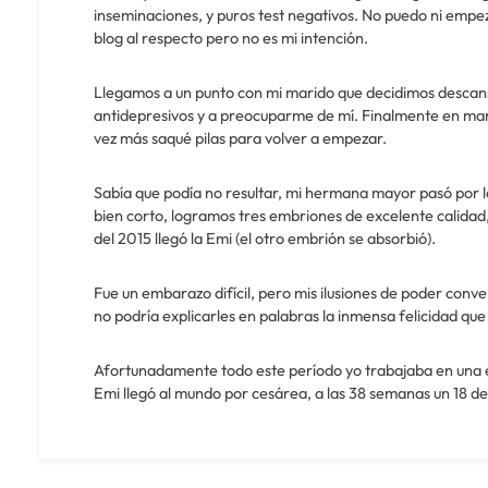
inseminaciones, y puros test negativos. No puedo ni empeza
blog al respecto pero no es mi intención.
Llegamos a un punto con mi marido que decidimos descansar
antidepresivos y a preocuparme de mí. Finalmente en marz
vez más saqué pilas para volver a empezar.
Sabía que podía no resultar, mi hermana mayor pasó por lo m
bien corto, logramos tres embriones de excelente calidad,
del 2015 llegó la Emi (el otro embrión se absorbió).
Fue un embarazo difícil, pero mis ilusiones de poder conv
no podría explicarles en palabras la inmensa felicidad que
Afortunadamente todo este período yo trabajaba en una em
Emi llegó al mundo por cesárea, a las 38 semanas un 18 d