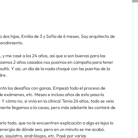
dos hijas, Emilia de 3 y Sofía de 6 meses. Soy arquitecto de
rendimiento.
, y me casé a los 24 años, así que si son buenas para las
ábamos 2 años casados nos pusimos en campaña para tener
esultó. Y así, un día de la nada choqué con las puertas de la
dre.
ento los desafíos con ganas. Empezó todo el proceso de
 de exámenes, etc. Meses e incluso años de esto pasa la
 cómo no, si vivía en la clínica! Tenia 26 años, todo se veía
lmente llegamos a la causa, pero más adelante les contaré de
lo todo, que no le encuentren explicación a algo es lejos lo
 energía de dónde sea, pero en un minuto se me acabó.
go, siquiatra, andrólogos, etc. Pasé por varias