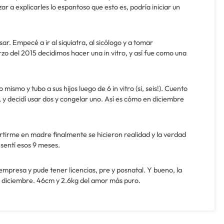
r a explicarles lo espantoso que esto es, podría iniciar un
. Empecé a ir al siquiatra, al sicólogo y a tomar
o del 2015 decidimos hacer una in vitro, y así fue como una
ismo y tubo a sus hijos luego de 6 in vitro (si, seis!). Cuento
 y decidí usar dos y congelar uno. Así es cómo en diciembre
ertirme en madre finalmente se hicieron realidad y la verdad
 sentí esos 9 meses.
presa y pude tener licencias, pre y posnatal. Y bueno, la
e diciembre. 46cm y 2.6kg del amor más puro.