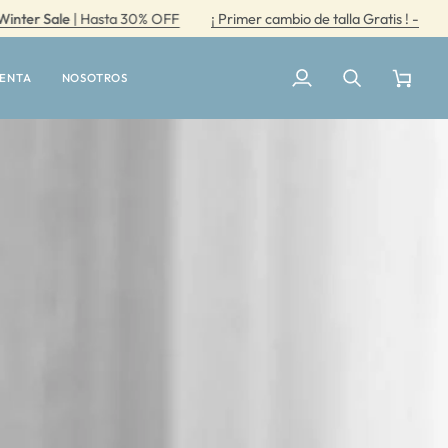
le
| Hasta 30% OFF
¡ Primer cambio de talla Gratis ! -
Winter S
UENTA
NOSOTROS
Mi
Buscar
Carrito
cuenta