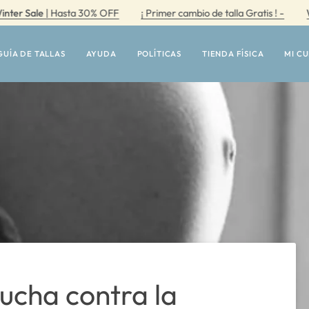
e
| Hasta 30% OFF
¡ Primer cambio de talla Gratis ! -
Winter Sa
GUÍA DE TALLAS
AYUDA
POLÍTICAS
TIENDA FÍSICA
MI C
Lucha contra la