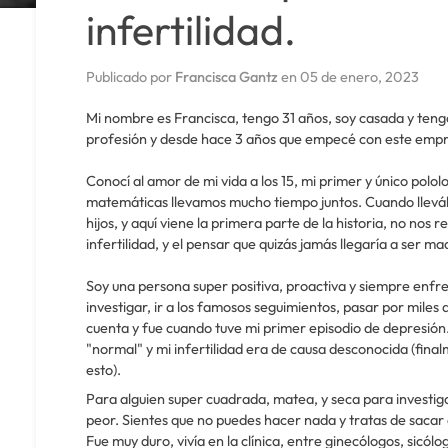
infertilidad.
Publicado por
Francisca Gantz
en
05 de enero, 2023
Mi nombre es Francisca, tengo 31 años, soy casada y tengo 
profesión y desde hace 3 años que empecé con este emp
Conocí al amor de mi vida a los 15, mi primer y único pololo
matemáticas llevamos mucho tiempo juntos. Cuando llev
hijos, y aquí viene la primera parte de la historia, no nos r
infertilidad, y el pensar que quizás jamás llegaría a ser ma
Soy una persona super positiva, proactiva y siempre enfr
investigar, ir a los famosos seguimientos, pasar por miles
cuenta y fue cuando tuve mi primer episodio de depresión. Y
"normal" y mi infertilidad era de causa desconocida (fina
esto).
Para alguien super cuadrada, matea, y seca para investigar
peor. Sientes que no puedes hacer nada y tratas de sacar
Fue muy duro, vivía en la clínica, entre ginecólogos, sicólo