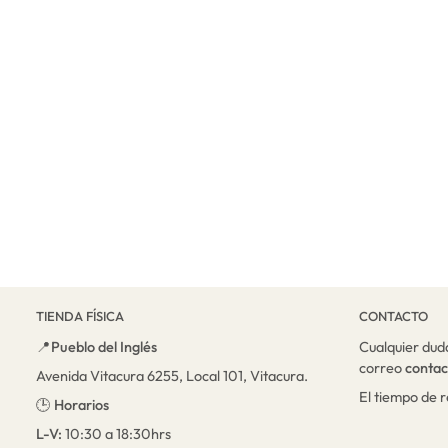
TIENDA FÍSICA
CONTACTO
📍
Pueblo del Inglés
Cualquier dud
correo
conta
Avenida Vitacura 6255, Local 101, Vitacura.
El tiempo de 
🕒
Horarios
L-V:
10:30 a 18:30hrs