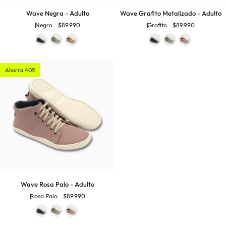
Wave
Wave
Wave Negra - Adulto
Wave Grafito Metalizado - Adulto
Negra
Grafito
Negro
$89.990
Grafito
$89.990
-
Metalizado
Adulto
-
Adulto
Ahorra 40%
Wave
Wave Rosa Palo - Adulto
Rosa
Rosa Palo
$89.990
Palo
-
Adulto