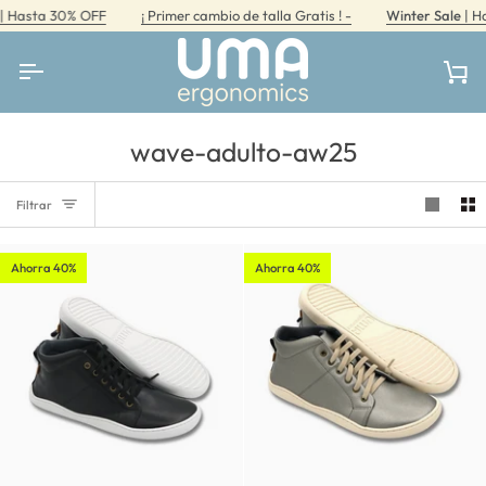
Ir
Hasta 30% OFF
¡ Primer cambio de talla Gratis ! -
Winter Sale
| Has
directamente
al
contenido
Car
wave-adulto-aw25
Filtrar
Ahorra 40%
Ahorra 40%