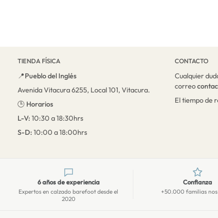
TIENDA FÍSICA
CONTACTO
📍
Pueblo del Inglés
Cualquier dud
correo
conta
Avenida Vitacura 6255, Local 101, Vitacura.
El tiempo de 
🕒
Horarios
L-V:
10:30 a 18:30hrs
S-D:
10:00 a 18:00hrs
6 años de experiencia
Confianza
Expertos en calzado barefoot desde el
+50.000 familias nos
2020