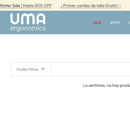
Ir
er Sale
| Hasta 30% OFF
¡ Primer cambio de talla Gratis ! -
Win
directamente
al
contenido
SALE
SHOP
Ocultar Filtros
Lo sentimos, no hay produ