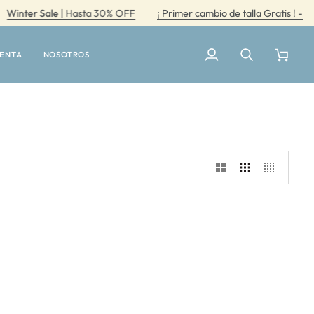
nter Sale
| Hasta 30% OFF
¡ Primer cambio de talla Gratis ! -
W
UENTA
NOSOTROS
Mi
Buscar
Carrito
cuenta