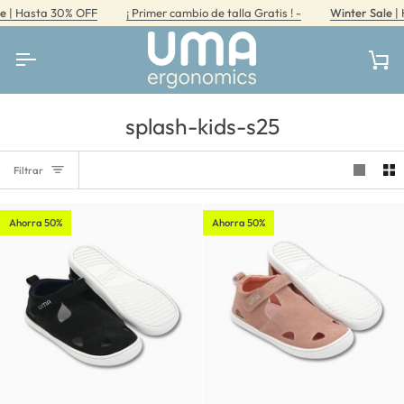
Ir
| Hasta 30% OFF
¡ Primer cambio de talla Gratis ! -
Winter Sale
| H
directamente
al
contenido
Car
splash-kids-s25
Filtrar
Ahorra 50%
Ahorra 50%