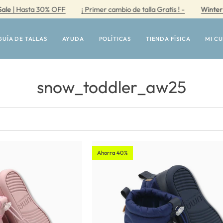
 Hasta 30% OFF
¡ Primer cambio de talla Gratis ! -
Winter Sale
GUÍA DE TALLAS
AYUDA
POLÍTICAS
TIENDA FÍSICA
MI C
snow_toddler_aw25
Ahorra 40%