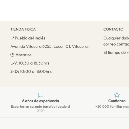
TIENDA FÍSICA
CONTACTO
📍
Pueblo del Inglés
Cualquier dud
correo
conta
Avenida Vitacura 6255, Local 101, Vitacura.
El tiempo de 
🕒
Horarios
L-V:
10:30 a 18:30hrs
S-D:
10:00 a 18:00hrs
6 años de experiencia
Confianza
Expertos en calzado barefoot desde el
+50.000 familias nos
2020