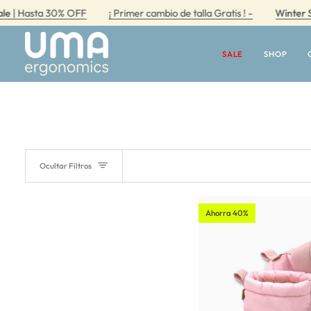
Ir
Hasta 30% OFF
¡ Primer cambio de talla Gratis ! -
Winter Sale
|
directamente
al
contenido
SALE
SHOP
Ocultar Filtros
Ahorra 40%