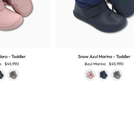
Snow
aro - Toddler
Snow Azul Marino - Toddler
Azul
o
$45.990
Azul Marino
$45.990
Marino
-
Toddler