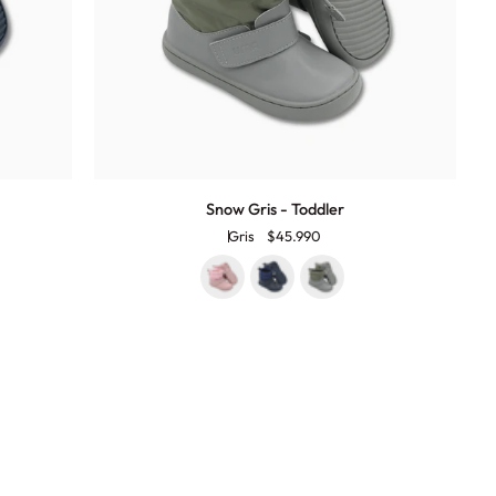
Snow
Snow Gris - Toddler
Gris
Gris
$45.990
-
Toddler