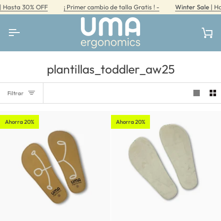
Ir
Hasta 30% OFF
¡ Primer cambio de talla Gratis ! -
Winter Sale
| Has
directamente
al
contenido
Car
plantillas_toddler_aw25
Filtrar
Ahorra 20%
Ahorra 20%