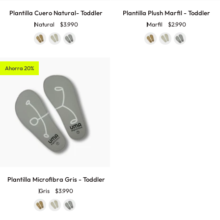
Plantilla
Plantilla
Plantilla Cuero Natural- Toddler
Plantilla Plush Marfil - Toddler
Cuero
Plush
Natural
$3.990
Marfil
$2.990
Natural-
Marfil
Toddler
-
Toddler
Ahorra 20%
Plantilla
Plantilla Microfibra Gris - Toddler
Microfibra
Gris
$3.990
Gris
-
Toddler