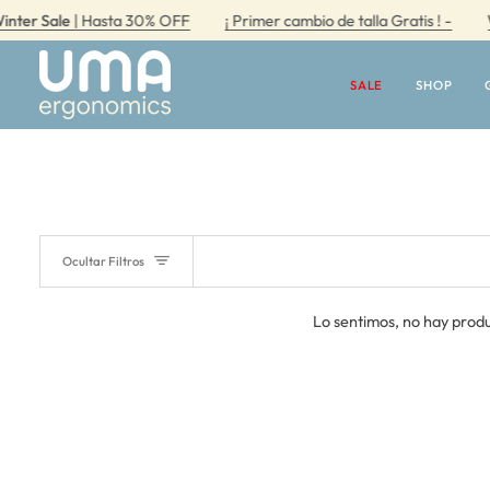
Ir
r Sale
| Hasta 30% OFF
¡ Primer cambio de talla Gratis ! -
Wint
directamente
al
contenido
SALE
SHOP
Ocultar Filtros
Lo sentimos, no hay produ