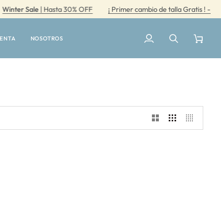
ter Sale
| Hasta 30% OFF
¡ Primer cambio de talla Gratis ! -
Wi
UENTA
NOSOTROS
Mi
Buscar
Carrito
cuenta