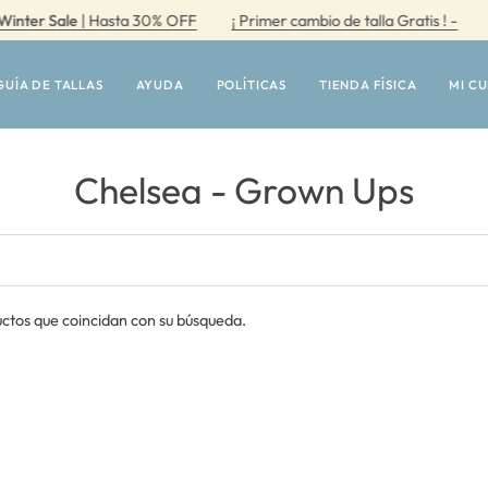
er Sale
| Hasta 30% OFF
¡ Primer cambio de talla Gratis ! -
Win
GUÍA DE TALLAS
AYUDA
POLÍTICAS
TIENDA FÍSICA
MI C
Chelsea - Grown Ups
ctos que coincidan con su búsqueda.